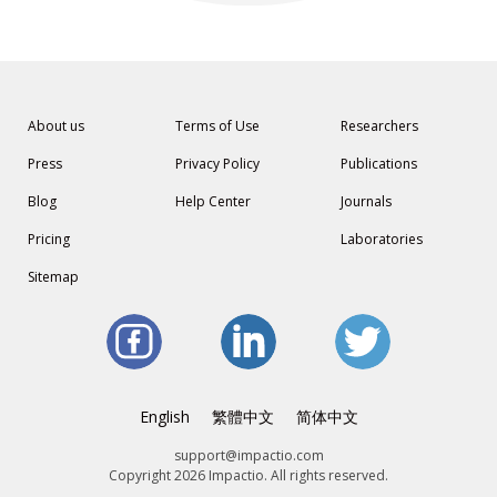
About us
Terms of Use
Researchers
Press
Privacy Policy
Publications
Blog
Help Center
Journals
Pricing
Laboratories
Sitemap
English
繁體中文
简体中文
support@impactio.com
Copyright 2026 Impactio. All rights reserved.