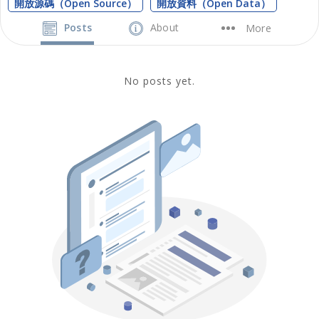
開放源碼（Open Source）
開放資料（Open Data）
Posts
About
More
No posts yet.