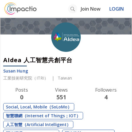
Join Now
LOGIN
AIdea 人工智慧共創平台
Susan Hung
工業技術研究院（ITRI）
|
Taiwan
Posts
Views
Followers
0
551
4
Social, Local, Mobile（SoLoMo）
智慧聯網（Internet of Things；IOT）
人工智慧（Artificial Intelligent）